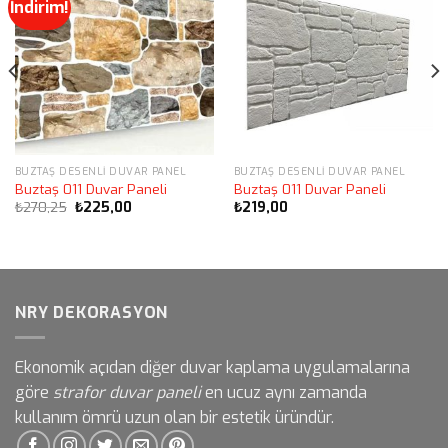
İndirim!
BUZTAŞ DESENLI DUVAR PANEL
BUZTAŞ DESENLI DUVAR PANEL
Buztaş 011 Duvar Paneli
Buztaş 011 Duvar Paneli
Orijinal
Şu
₺
270,25
₺
225,00
₺
219,00
fiyat:
andaki
₺270,25.
fiyat:
₺225,00.
NRY DEKORASYON
Ekonomik açıdan diğer duvar kaplama uygulamalarına
göre
strafor duvar paneli
en ucuz aynı zamanda
kullanım ömrü uzun olan bir estetik üründür.