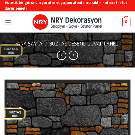
Skip
Estetik bir görünüm yaratarak yaşam alanlarına şıklık katan strafor
duvar paneli
to
content
0
ANA SAYFA
/
BUZTAŞ DESENLI DUVAR PANEL