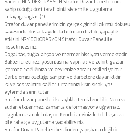
Sadece NRY DEKORASYON Strafor Duvar Panelleri’nin
sahip olduğu dört tarafı binili sistem ile uygulama
kolaylığı sağlar. (*)
Strafor duvar panellerimizin gerçek girintili çıkıntılı dokusu
sayesinde, duvar kağıdında bulunan düzlük, yapaylık
etkisini NRY DEKORASYON Strafor Duvar Paneli ile
hissetmezsiniz.
Doğal taş, tuğla, ahşap ve mermer hissiyatı vermektedir.
Bakteri üretmez, yosunlaşma yapmaz ve zehirli gazlar
içermez. Sağlığınıza ve çevrenize zararlı etkileri yoktur.
Darbe emici özelliğe sahiptir ve darbelere dayanıklıdır.
Isı ve ses yalıtımı sağlar. Ortamınızı kışın sıcak, yaz
aylarında serin tutar.
Strafor duvar panelleri kolaylıkla temizlenebilir. Nem ve
sudan etkilenmez, zamanla deformasyona uğramaz.
Uygulaması çok kolaydır. Kendiniz evinizde tek başınıza
bile rahatça uygulama yapabilirsiniz.
Strafor Duvar Panelleri kendinden yapışkanlı değildir.