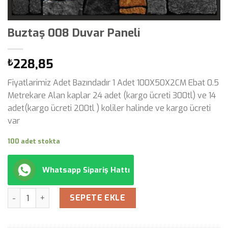
Buztaş 008 Duvar Paneli
228,85
₺
Fiyatlarimiz Adet Bazındadır 1 Adet 100X50X2CM Ebat 0.5
Metrekare Alan kaplar 24 adet (kargo ücreti 300tl) ve 14
adet(kargo ücreti 200tl ) koliler halinde ve kargo ücreti
var
100 adet stokta
Whatsapp Sipariş Hattı
Miktar
SEPETE EKLE