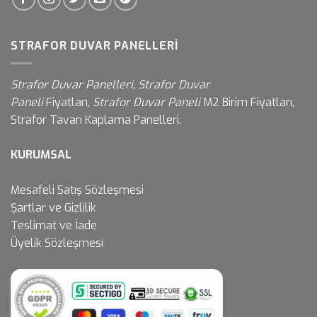
STRAFOR DUVAR PANELLERI
Strafor Duvar Panelleri
,
Strafor Duvar
Paneli
Fiyatları,
Strafor Duvar Paneli
M2 Birim Fiyatları,
Strafor Tavan Kaplama Panelleri.
KURUMSAL
Mesafeli Satış Sözleşmesi
Şartlar ve Gizlilik
Teslimat ve İade
Üyelik Sözleşmesi
Müşteri destek ekibimiz sorularınızı
yanıtlamak için burada. Bize herşeyi
sor!