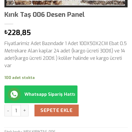
Kırık Taş 006 Desen Panel
228,85
₺
Fiyatlarimiz Adet Bazındadır 1 Adet 100X50X2CM Ebat 0.5
Metrekare Alan kaplar 24 adet (kargo ücreti 300tl) ve 14
adet(kargo ücreti 200tl ) koliler halinde ve kargo ücreti
var
100 adet stokta
Whatsapp Sipariş Hattı
Miktar
SEPETE EKLE
Stok kodu:
NRY-KIRIKTAS-006