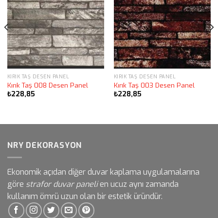
KIRIK TAŞ DESEN PANEL
KIRIK TAŞ DESEN PANEL
Kırık Taş 008 Desen Panel
Kırık Taş 003 Desen Panel
₺
228,85
₺
228,85
NRY DEKORASYON
Ekonomik açıdan diğer duvar kaplama uygulamalarına
göre
strafor duvar paneli
en ucuz aynı zamanda
kullanım ömrü uzun olan bir estetik üründür.