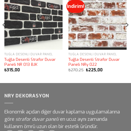
İndirim!
TUĞLA DESENLI DUVAR PANEL
TUĞLA DESENLI DUVAR PANEL
Tuğla Desenli Strafor Duvar
Tuğla Desenli Strafor Duvar
Paneli NR 013 BJK
Paneli NRy 022
Orijinal
Şu
₺
315,00
₺
270,25
₺
225,00
fiyat:
andaki
₺270,25.
fiyat:
₺225,00.
NRY DEKORASYON
Ekonomik açıdan diğer duvar kaplama uygulamalarına
göre
strafor duvar paneli
en ucuz aynı zamanda
kullanım ömrü uzun olan bir estetik üründür.