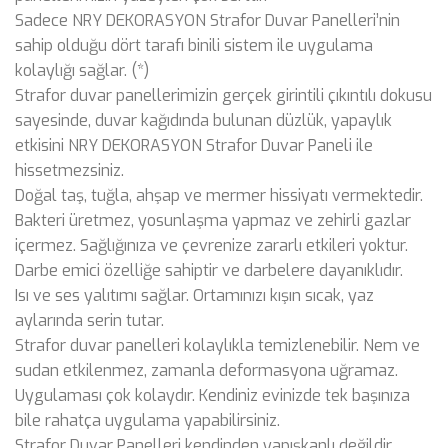
Sadece NRY DEKORASYON Strafor Duvar Panelleri’nin
sahip olduğu dört tarafı binili sistem ile uygulama
kolaylığı sağlar. (*)
Strafor duvar panellerimizin gerçek girintili çıkıntılı dokusu
sayesinde, duvar kağıdında bulunan düzlük, yapaylık
etkisini NRY DEKORASYON Strafor Duvar Paneli ile
hissetmezsiniz.
Doğal taş, tuğla, ahşap ve mermer hissiyatı vermektedir.
Bakteri üretmez, yosunlaşma yapmaz ve zehirli gazlar
içermez. Sağlığınıza ve çevrenize zararlı etkileri yoktur.
Darbe emici özelliğe sahiptir ve darbelere dayanıklıdır.
Isı ve ses yalıtımı sağlar. Ortamınızı kışın sıcak, yaz
aylarında serin tutar.
Strafor duvar panelleri kolaylıkla temizlenebilir. Nem ve
sudan etkilenmez, zamanla deformasyona uğramaz.
Uygulaması çok kolaydır. Kendiniz evinizde tek başınıza
bile rahatça uygulama yapabilirsiniz.
Strafor Duvar Panelleri kendinden yapışkanlı değildir.