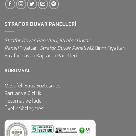
STRAFOR DUVAR PANELLERI
Strafor Duvar Panelleri
,
Strafor Duvar
Paneli
Fiyatları,
Strafor Duvar Paneli
M2 Birim Fiyatları,
Strafor Tavan Kaplama Panelleri.
KURUMSAL
Mesafeli Satış Sözleşmesi
Şartlar ve Gizlilik
Teslimat ve İade
Üyelik Sözleşmesi
Müşteri destek ekibimiz sorularınızı
yanıtlamak için burada. Bize herşeyi
sor!