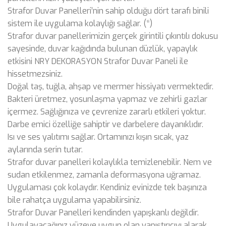
Strafor Duvar Panelleri’nin sahip olduğu dört tarafı binili
sistem ile uygulama kolaylığı sağlar. (*)
Strafor duvar panellerimizin gerçek girintili çıkıntılı dokusu
sayesinde, duvar kağıdında bulunan düzlük, yapaylık
etkisini NRY DEKORASYON Strafor Duvar Paneli ile
hissetmezsiniz.
Doğal taş, tuğla, ahşap ve mermer hissiyatı vermektedir.
Bakteri üretmez, yosunlaşma yapmaz ve zehirli gazlar
içermez. Sağlığınıza ve çevrenize zararlı etkileri yoktur.
Darbe emici özelliğe sahiptir ve darbelere dayanıklıdır.
Isı ve ses yalıtımı sağlar. Ortamınızı kışın sıcak, yaz
aylarında serin tutar.
Strafor duvar panelleri kolaylıkla temizlenebilir. Nem ve
sudan etkilenmez, zamanla deformasyona uğramaz.
Uygulaması çok kolaydır. Kendiniz evinizde tek başınıza
bile rahatça uygulama yapabilirsiniz.
Strafor Duvar Panelleri kendinden yapışkanlı değildir.
Uygulayacağınız yüzeye uygun olan yapıştırıcıyı alarak