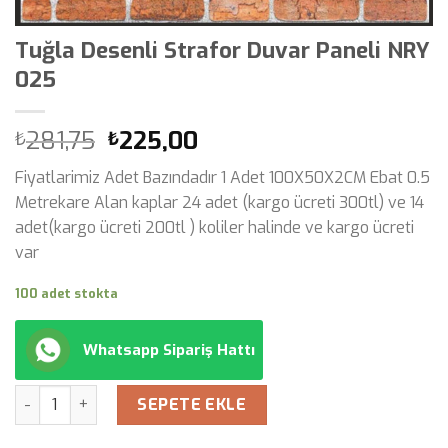
Tuğla Desenli Strafor Duvar Paneli NRY
025
Orijinal
Şu
281,75
225,00
₺
₺
fiyat:
andaki
Fiyatlarimiz Adet Bazındadır 1 Adet 100X50X2CM Ebat 0.5
₺281,75.
fiyat:
Metrekare Alan kaplar 24 adet (kargo ücreti 300tl) ve 14
₺225,00.
adet(kargo ücreti 200tl ) koliler halinde ve kargo ücreti
var
100 adet stokta
Whatsapp Sipariş Hattı
Miktar
SEPETE EKLE