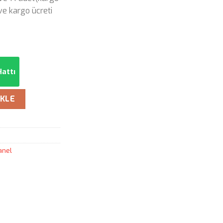
 ve kargo ücreti
attı
EKLE
anel