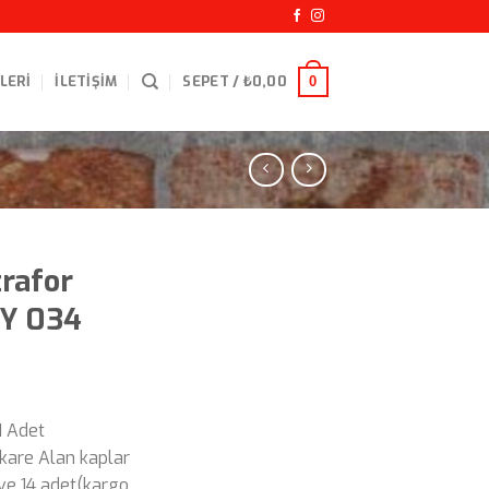
LERI
İLETIŞIM
SEPET /
₺
0,00
0
trafor
RY 034
u
ndaki
1 Adet
yat:
are Alan kaplar
225,00.
 ve 14 adet(kargo