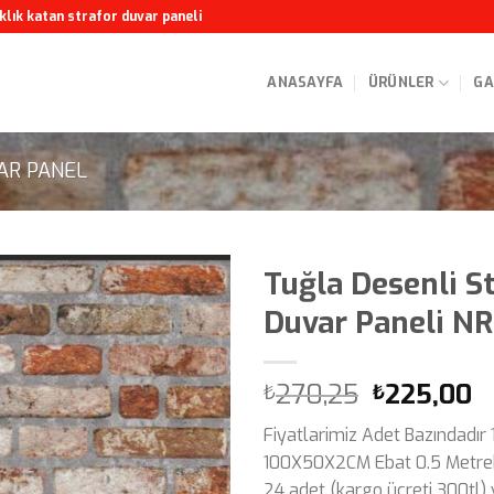
klık katan strafor duvar paneli
ANASAYFA
ÜRÜNLER
GA
AR PANEL
Tuğla Desenli S
Duvar Paneli N
Orijinal
Ş
270,25
225,00
₺
₺
fiyat:
a
Fiyatlarimiz Adet Bazındadır 
₺270,25.
fi
100X50X2CM Ebat 0.5 Metrek
₺
24 adet (kargo ücreti 300tl)