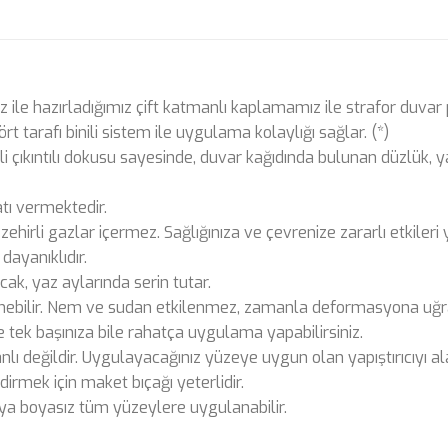
ile hazırladığımız çift katmanlı kaplamamız ile strafor duvar p
t tarafı binili sistem ile uygulama kolaylığı sağlar. (*)
ili çıkıntılı dokusu sayesinde, duvar kağıdında bulunan düzlük
tı vermektedir.
rli gazlar içermez. Sağlığınıza ve çevrenize zararlı etkileri 
dayanıklıdır.
sıcak, yaz aylarında serin tutar.
zlenebilir. Nem ve sudan etkilenmez, zamanla deformasyona uğ
 tek başınıza bile rahatça uygulama yapabilirsiniz.
ı değildir. Uygulayacağınız yüzeye uygun olan yapıştırıcıyı alar
irmek için maket bıçağı yeterlidir.
eya boyasız tüm yüzeylere uygulanabilir.