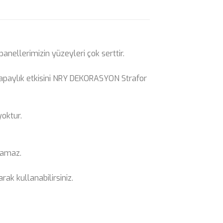
anellerimizin yüzeyleri çok serttir.
, yapaylık etkisini NRY DEKORASYON Strafor
yoktur.
ramaz.
ak kullanabilirsiniz.