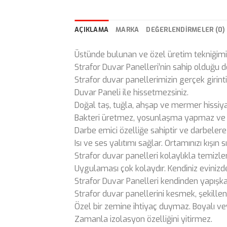
AÇIKLAMA
MARKA
DEĞERLENDIRMELER (0)
Üstünde bulunan ve özel üretim tekniğimiz 
Strafor Duvar Panelleri’nin sahip olduğu dör
Strafor duvar panellerimizin gerçek girint
Duvar Paneli ile hissetmezsiniz.
Doğal taş, tuğla, ahşap ve mermer hissiya
Bakteri üretmez, yosunlaşma yapmaz ve zehi
Darbe emici özelliğe sahiptir ve darbelere 
Isı ve ses yalıtımı sağlar. Ortamınızı kışın 
Strafor duvar panelleri kolaylıkla temi
Uygulaması çok kolaydır. Kendiniz evinizde
Strafor Duvar Panelleri kendinden yapışkanl
Strafor duvar panellerini kesmek, şekillend
Özel bir zemine ihtiyaç duymaz. Boyalı v
Zamanla izolasyon özelliğini yitirmez.