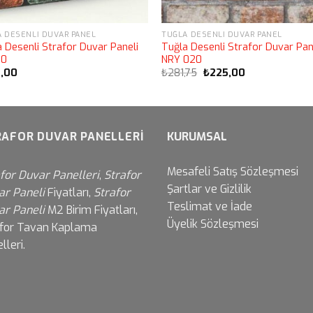
 DESENLI DUVAR PANEL
TUĞLA DESENLI DUVAR PANEL
 Desenli Strafor Duvar Paneli
Tuğla Desenli Strafor Duvar Pan
10
NRY 020
Orijinal
Şu
,00
₺
281,75
₺
225,00
fiyat:
andaki
₺281,75.
fiyat:
₺225,00.
AFOR DUVAR PANELLERI
KURUMSAL
Mesafeli Satış Sözleşmesi
for Duvar Panelleri
,
Strafor
Şartlar ve Gizlilik
ar Paneli
Fiyatları,
Strafor
Teslimat ve İade
ar Paneli
M2 Birim Fiyatları,
Üyelik Sözleşmesi
afor Tavan Kaplama
lleri.