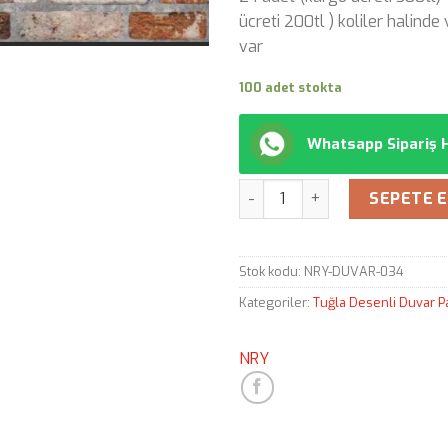
ücreti 200tl ) koliler halinde
var
100 adet stokta
Whatsapp Sipariş H
Miktar
SEPETE 
Stok kodu:
NRY-DUVAR-034
Kategoriler:
Tuğla Desenli Duvar P
NRY