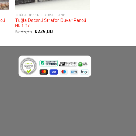
TUĞLA DESENLI DUVAR PANEL
eli
Tuğla Desenli Strafor Duvar Paneli
NR 007
Orijinal
Şu
₺
286,35
₺
225,00
fiyat:
andaki
₺286,35.
fiyat:
₺225,00.