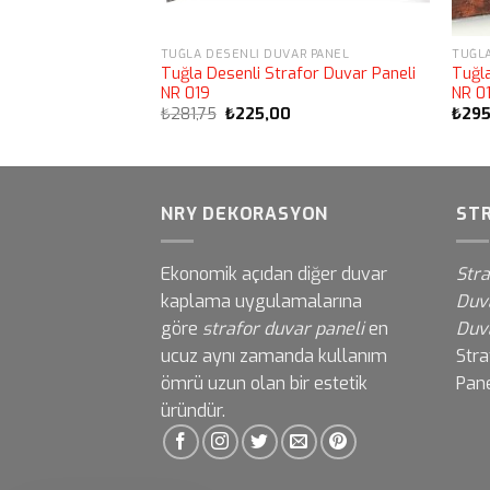
AR PANEL
TUĞLA DESENLI DUVAR PANEL
TUĞLA
afor Duvar Paneli
Tuğla Desenli Strafor Duvar Paneli
Tuğla
NR 019
NR 0
Orijinal
Şu
₺
281,75
₺
225,00
₺
295
fiyat:
andaki
₺281,75.
fiyat:
₺225,00.
NRY DEKORASYON
STR
Ekonomik açıdan diğer duvar
Stra
kaplama uygulamalarına
Duv
göre
strafor duvar paneli
en
Duv
Müşteri destek ekibimiz sorularınızı
ucuz aynı zamanda kullanım
Str
yanıtlamak için burada. Bize herşeyi
ömrü uzun olan bir estetik
Pane
sor!
üründür.